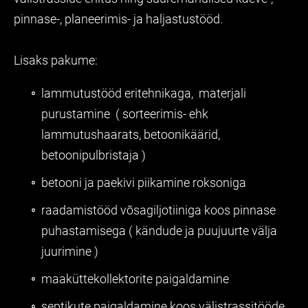
pinnase-, planeerimis- ja haljastustööd.
Lisaks pakume:
lammutustööd eritehnikaga, materjali
purustamine ( sorteerimis- ehk
lammutushaarats, betoonikäärid,
betoonipulbristaja )
betooni ja paekivi piikamine roksoniga
ra
adamistööd võsagiljotiiniga koos pinnase
puhastamisega ( kändude ja puujuurte välja
juurimine )
maaküttekollektorite paigaldamine
septikute paigaldamine koos välistrassitööde