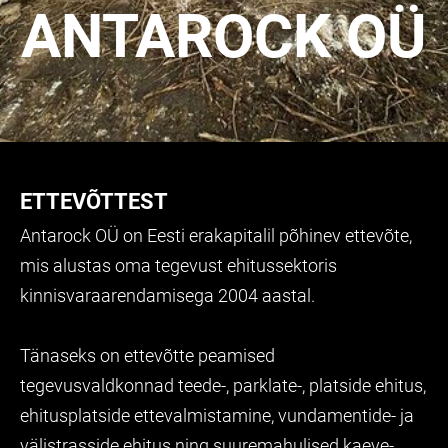
ANTAROCK OÜ
ETTEVÕTTEST
Antarock OÜ
on Eesti erakapitalil põhinev ettevõte,
mis alustas oma tegevust ehitussektoris
kinnisvaraarendamisega 2004 aastal.
Tänaseks on ettevõtte peamised
tegevusvaldkonnad
teede-, parklate-, platside ehitus,
ehitusplatside ettevalmistamine, vundamentide- ja
välistrasside ehitus ning suuremahulised kaeve-,